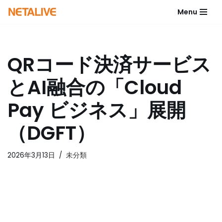
Menu
コ
ン
テ
QRコード決済サービス
ン
ツ
とAI融合の「Cloud
へ
ス
Pay ビジネス」展開
キ
ッ
（DGFT）
プ
2026年3月13日
未分類