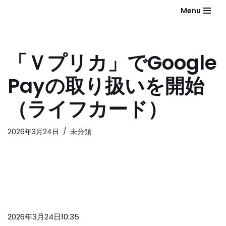
Menu
コ
ン
テ
「Ｖプリカ」でGoogle
ン
ツ
Payの取り扱いを開始
へ
ス
（ライフカード）
キ
ッ
2026年3月24日
未分類
プ
2026年3月24日10:35