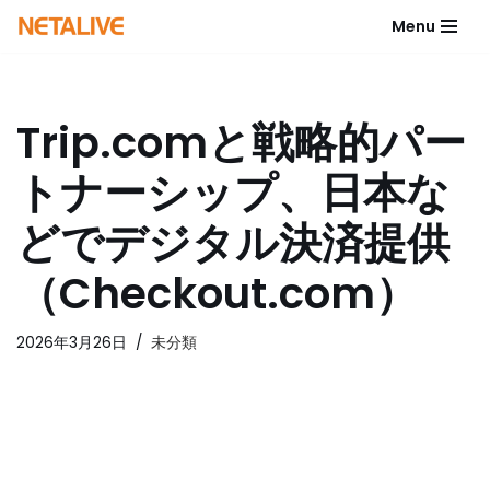
Menu
コ
ン
テ
Trip.comと戦略的パー
ン
ツ
トナーシップ、日本な
へ
ス
どでデジタル決済提供
キ
ッ
（Checkout.com）
プ
2026年3月26日
未分類