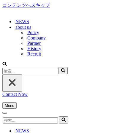
コンテンツへスキップ
NEWS
about us
Policy
Company
Partner
History
Recruit
検
索...
Contact Now
Menu
ナ
ナ
ビ
検
ビ
ゲ
索...
ゲ
ー
NEWS
ー
シ