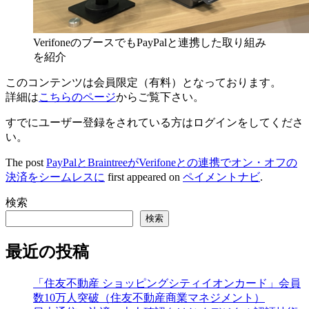
VerifoneのブースでもPayPalと連携した取り組み
を紹介
このコンテンツは会員限定（有料）となっております。
詳細は
こちらのページ
からご覧下さい。
すでにユーザー登録をされている方は
ログイン
をしてくださ
い。
The post
PayPalとBraintreeがVerifoneとの連携でオン・オフの
決済をシームレスに
first appeared on
ペイメントナビ
.
検索
検索
最近の投稿
「住友不動産 ショッピングシティイオンカード」会員
数10万人突破（住友不動産商業マネジメント）