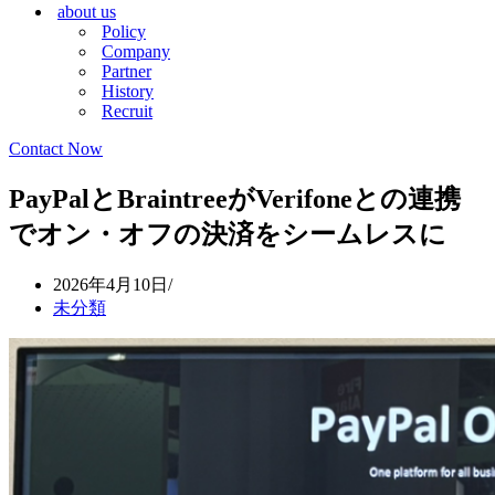
about us
シ
ョ
Policy
ョ
ン
Company
ン
メ
Partner
メ
ニ
History
ニ
ュ
Recruit
ュ
ー
ー
Contact Now
PayPalとBraintreeがVerifoneとの連携
でオン・オフの決済をシームレスに
2026年4月10日
未分類