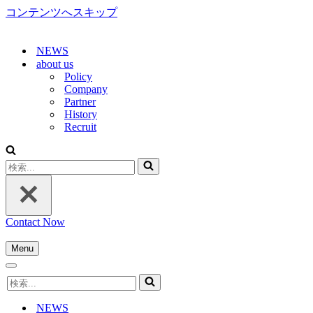
コンテンツへスキップ
NEWS
about us
Policy
Company
Partner
History
Recruit
検
索...
Contact Now
Menu
ナ
ナ
ビ
検
ビ
ゲ
索...
ゲ
ー
NEWS
ー
シ