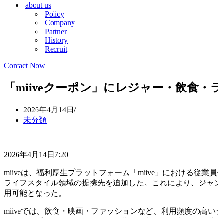
about us
シ
ョ
Policy
ョ
ン
Company
ン
メ
Partner
メ
ニ
History
ニ
ュ
Recruit
ュ
ー
ー
Contact Now
「miiveクーポン」にレジャー・飲食・
2026年4月14日
未分類
2026年4月14日7:20
miiveは、福利厚生プラットフォーム「miive」における従
ライフスタイル領域の提携先を追加した。これにより、ジャ
用可能となった。
miiveでは、飲食・映画・ファッションなど、利用頻度の