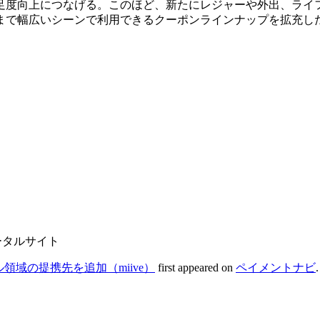
足度向上につなげる。このほど、新たにレジャーや外出、ライ
まで幅広いシーンで利用できるクーポンラインナップを拡充し
ータルサイト
領域の提携先を追加（miive）
first appeared on
ペイメントナビ
.