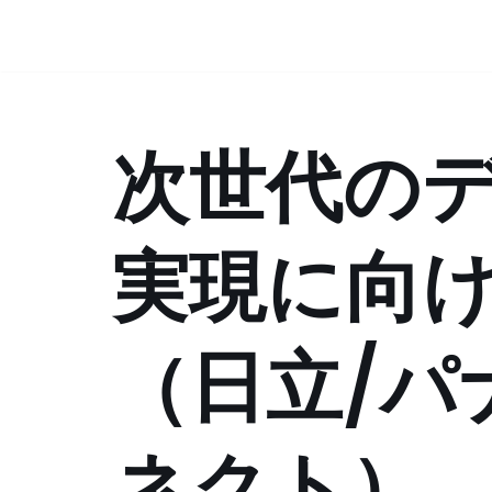
コ
ン
テ
次世代の
ン
ツ
へ
ス
実現に向
キ
ッ
プ
（日立/パ
ネクト）