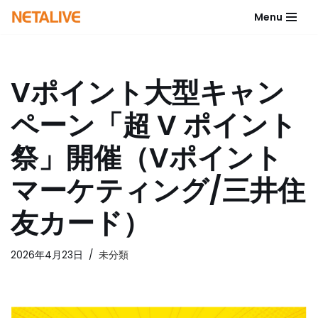
Menu
コ
ン
テ
Vポイント大型キャン
ン
ツ
ペーン「超 V ポイント
へ
ス
祭」開催（Vポイント
キ
ッ
マーケティング/三井住
プ
友カード）
2026年4月23日
未分類