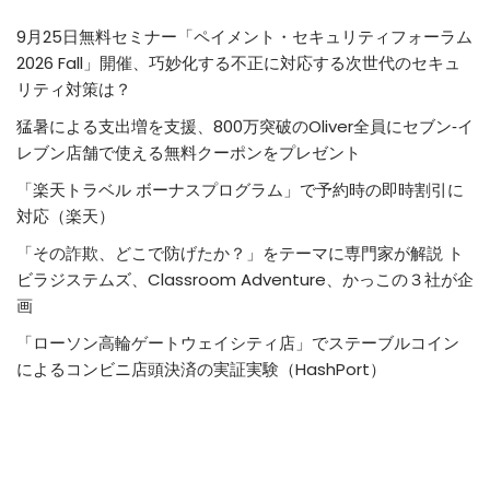
9月25日無料セミナー「ペイメント・セキュリティフォーラム
2026 Fall」開催、巧妙化する不正に対応する次世代のセキュ
リティ対策は？
猛暑による支出増を支援、800万突破のOliver全員にセブン‐イ
レブン店舗で使える無料クーポンをプレゼント
「楽天トラベル ボーナスプログラム」で予約時の即時割引に
対応（楽天）
「その詐欺、どこで防げたか？」をテーマに専門家が解説 ト
ビラジステムズ、Classroom Adventure、かっこの３社が企
画
「ローソン高輪ゲートウェイシティ店」でステーブルコイン
によるコンビニ店頭決済の実証実験（HashPort）