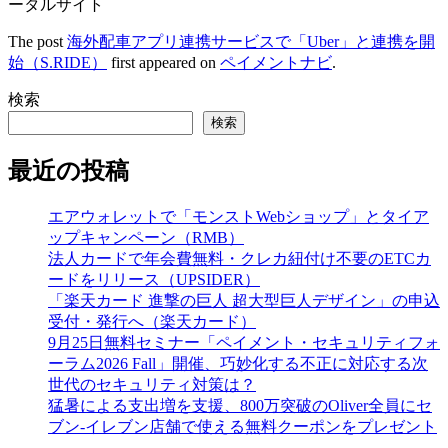
ータルサイト
The post
海外配車アプリ連携サービスで「Uber」と連携を開
始（S.RIDE）
first appeared on
ペイメントナビ
.
検索
検索
最近の投稿
エアウォレットで「モンストWebショップ」とタイア
ップキャンペーン（RMB）
法人カードで年会費無料・クレカ紐付け不要のETCカ
ードをリリース（UPSIDER）
「楽天カード 進撃の巨人 超大型巨人デザイン」の申込
受付・発行へ（楽天カード）
9月25日無料セミナー「ペイメント・セキュリティフォ
ーラム2026 Fall」開催、巧妙化する不正に対応する次
世代のセキュリティ対策は？
猛暑による支出増を支援、800万突破のOliver全員にセ
ブン‐イレブン店舗で使える無料クーポンをプレゼント