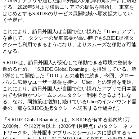
「Uber」アプリを通じた訪日外国人の配車依頼の一部に対応
する。2026年5月より横浜エリアでの提供を開始し、東京を
はじめとするS.RIDEのサービス展開地域へ順次拡大してい
く予定だ。
これにより、訪日外国人は自国で使い慣れた「Uber」アプリ
を通じて、 タクシーの配車需要が高い時でもS.RIDE提携タ
クシーも利用できるようになり、よりスムーズな移動が可能
となる。
S.RIDEは、訪日外国人が安心して移動できる環境の整備を
進めるため、「S.RIDE Global Roaming」を推進している。第
1弾として開始した「DiDi」との連携に続き、今回、グロー
バルに広範なユーザー基盤を持つ「Uber」との連携を開始。
これにより、訪日外国人が自国で使い慣れたアプリで日本国
内でも快適かつシームレスにタクシー利用できるようにな
る。なお、同施策は増加し続けているUberのインバウンド需
要の一部をS.RIDE提携タクシーへ送客する仕組みだ。
「S.RIDE Global Roaming」は、S.RIDEが有する都内約1万
2,000台、全国2万台以上（2026年4月時点）のタクシーネッ
トワークを、海外配車アプリへとシームレスに提供するサー