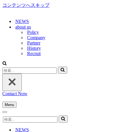
コンテンツへスキップ
NEWS
about us
Policy
Company
Partner
History
Recruit
検
索...
Contact Now
Menu
ナ
ナ
ビ
検
ビ
ゲ
索...
ゲ
ー
NEWS
ー
シ