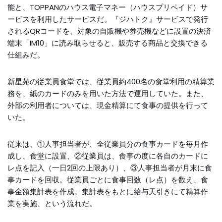
能と、TOPPANのハウス電子マネー（ハウスプリペイド）サ
ービスを利用したサービスだ。『ジハトク』サービスで発行
されるQRコードを、対象の自販機や券売機などに設置の決済
端末「IM10」に読み取らせると、販売する商品と交換できる
仕組みだ。
新星苑の従業員食堂では、従業員約400名の食堂利用の精算業
務を、紙のカードのみを用いた方法で運用していた。また、
外部の利用者については、現金精算にて食事の提供を行って
いた。
従来は、①人事担当者が、全従業員分の食事カードを毎月作
成し、食堂に設置、②従業員は、食事の度に各自のカードに
レ点を記入（一日2回の上限あり）、③人事担当者が月末に食
事カードを回収。従業員ごとに食事回数（レ点）を数え、食
事金額集計表を作成。集計表をもとに給与天引きにて精算作
業を実施、という流れだ。