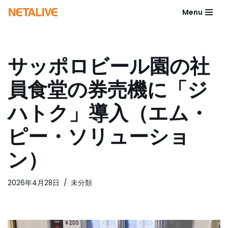
Menu
コ
ン
テ
サッポロビール園の社
ン
ツ
員食堂の券売機に「ジ
へ
ス
ハトク」導入（エム・
キ
ッ
ピー・ソリューショ
プ
ン）
2026年4月28日
未分類