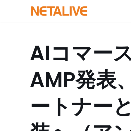
コ
ン
テ
ン
AIコマー
ツ
へ
ス
AMP発表、
キ
ッ
プ
ートナー