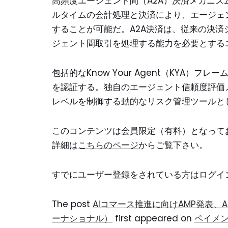
高頻度エージェント間（A2A）決済メカニズ
ルタイムの会計処理と決済により、エージェン
することが可能だ。A2A決済は、従来の決済
ジェント間取引を処理する能力を必要とする
包括的なKnow Your Agent（KYA）
を認証する。独自のエージェント信頼度評価
レベルを制御する動的なリスク管理ツールと
このコンテンツは会員限定（有料）となって
詳細は
こちらのページ
からご覧下さい。
すでにユーザー登録をされている方は
ログイ
The post
AIコマース推進に向けAMP発表、
ーナショナル）
first appeared on
ペイメ