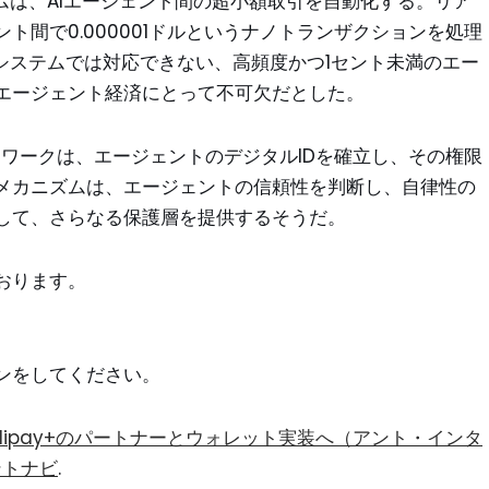
ムは、AIエージェント間の超小額取引を自動化する。リア
ト間で0.000001ドルというナノトランザクションを処理
システムでは対応できない、高頻度かつ1セント未満のエー
エージェント経済にとって不可欠だとした。
フレームワークは、エージェントのデジタルIDを確立し、その権限
メカニズムは、エージェントの信頼性を判断し、自律性の
して、さらなる保護層を提供するそうだ。
おります。
ン
をしてください。
Alipay+のパートナーとウォレット実装へ（アント・インタ
ントナビ
.