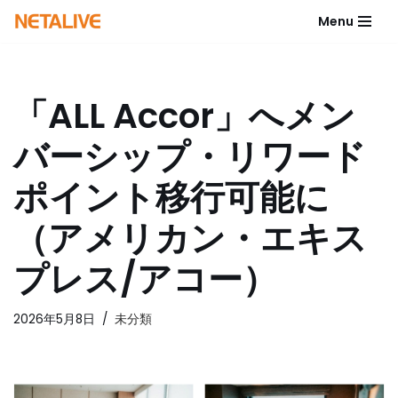
Menu
コ
ン
テ
「ALL Accor」へメン
ン
ツ
バーシップ・リワード
へ
ス
ポイント移行可能に
キ
ッ
（アメリカン・エキス
プ
プレス/アコー）
2026年5月8日
未分類