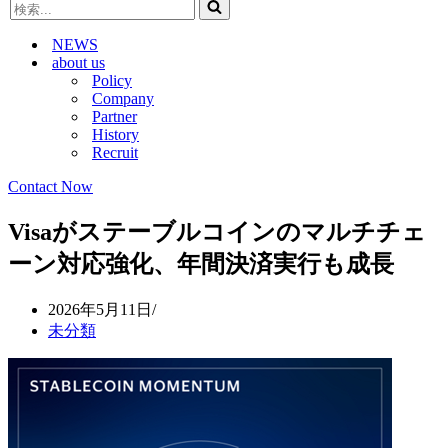
検
ビ
ゲ
索...
ゲ
ー
NEWS
ー
シ
about us
シ
ョ
Policy
ョ
ン
Company
ン
メ
Partner
メ
ニ
History
ニ
ュ
Recruit
ュ
ー
ー
Contact Now
Visaがステーブルコインのマルチチェ
ーン対応強化、年間決済実行も成長
2026年5月11日
未分類