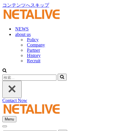
コンテンツへスキップ
NEWS
about us
Policy
Company
Partner
History
Recruit
検
索...
Contact Now
Menu
ナ
ナ
ビ