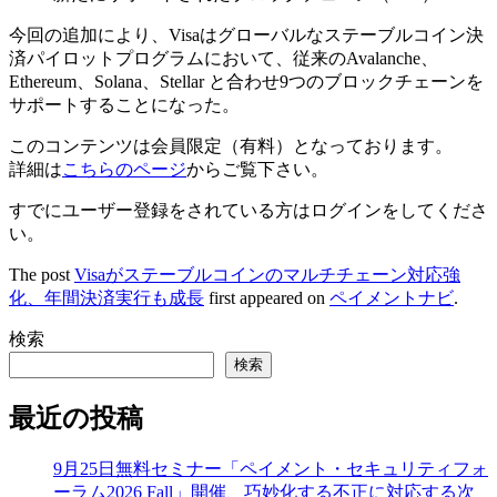
今回の追加により、Visaはグローバルなステーブルコイン決
済パイロットプログラムにおいて、従来のAvalanche、
Ethereum、Solana、Stellar と合わせ9つのブロックチェーンを
サポートすることになった。
このコンテンツは会員限定（有料）となっております。
詳細は
こちらのページ
からご覧下さい。
すでにユーザー登録をされている方は
ログイン
をしてくださ
い。
The post
Visaがステーブルコインのマルチチェーン対応強
化、年間決済実行も成長
first appeared on
ペイメントナビ
.
検索
検索
最近の投稿
9月25日無料セミナー「ペイメント・セキュリティフォ
ーラム2026 Fall」開催、巧妙化する不正に対応する次