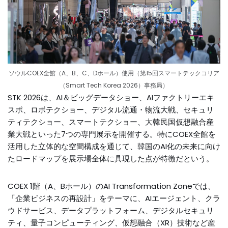
ソウルCOEX全館（A、B、C、Dホール）使用（第15回スマートテックコリア
（Smart Tech Korea 2026）事務局）
STK 2026は、AI＆ビッグデータショー、AIファクトリーエキ
スポ、ロボテクショー、デジタル流通・物流大戦、セキュリ
ティテクショー、スマートテクショー、大韓民国仮想融合産
業大戦といった7つの専門展示を開催する。特にCOEX全館を
活用した立体的な空間構成を通じて、韓国のAI化の未来に向け
たロードマップを展示場全体に具現した点が特徴だという。
COEX 1階（A、Bホール）のAI Transformation Zoneでは、
「企業ビジネスの再設計」をテーマに、AIエージェント、クラ
ウドサービス、データプラットフォーム、デジタルセキュリ
ティ、量子コンピューティング、仮想融合（XR）技術など産