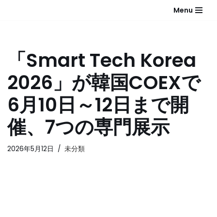
Menu
コ
ン
テ
「Smart Tech Korea
ン
ツ
2026」が韓国COEXで
へ
ス
6月10日～12日まで開
キ
ッ
催、7つの専門展示
プ
2026年5月12日
未分類