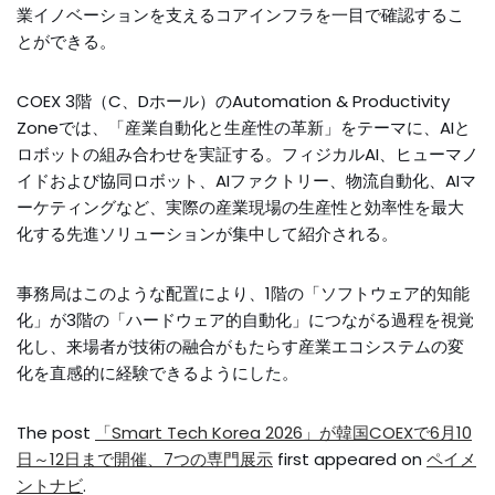
業イノベーションを支えるコアインフラを一目で確認するこ
とができる。
COEX 3階（C、Dホール）のAutomation & Productivity
Zoneでは、「産業自動化と生産性の革新」をテーマに、AIと
ロボットの組み合わせを実証する。フィジカルAI、ヒューマノ
イドおよび協同ロボット、AIファクトリー、物流自動化、AIマ
ーケティングなど、実際の産業現場の生産性と効率性を最大
化する先進ソリューションが集中して紹介される。
事務局はこのような配置により、1階の「ソフトウェア的知能
化」が3階の「ハードウェア的自動化」につながる過程を視覚
化し、来場者が技術の融合がもたらす産業エコシステムの変
化を直感的に経験できるようにした。
The post
「Smart Tech Korea 2026」が韓国COEXで6月10
日～12日まで開催、7つの専門展示
first appeared on
ペイメ
ントナビ
.