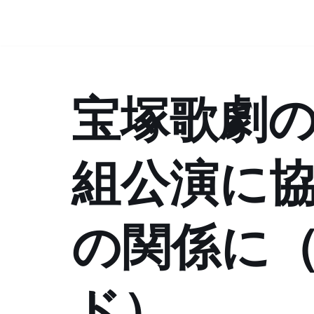
コ
ン
テ
宝塚歌劇
ン
ツ
へ
ス
組公演に協
キ
ッ
プ
の関係に
ド）