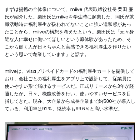
まずは提携の全体像について、miive 代表取締役社長 栗田 廉
氏が紹介した。栗田氏はmiiveを学生時に起業した。同氏が就
職活動時に福利厚生が扱われてないことに強い違和感があっ
たことから、miiveの構想を考えたという。栗田氏は「元々身
近な人に幸せに働いてほしいという原体験があったため、そ
こから働く人が日々ちゃんと実感できる福利厚生を作りたい
という思いで創業しています」と話す。
miiveは、Visaプリペイドカードの福利厚生カードを提供して
おり、会社ごとの福利厚生をアプリ上で設計して、従業員に
使いやすい形で届けるサービスだ。正式リリースから3年が経
過したが、日々、機能改善を行い、使いやすいサービスを目
指してきた。現在、大企業から成長企業まで約500社が導入し
ている。利用率は92％、継続率も99.6％と高い水準だ。