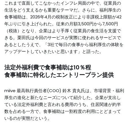
これまで直面してこなかったインフレ局面の中で、従業員の
生活をどう支えるかも重要なテーマだ。さらに、福利厚生の
食事補助は、2026年4月の税制改正により非課税上限額が42
年ぶりに引き上げられた。従来の月額3,500円から7,500円
（税抜）となり、企業はより手厚く従業員の食生活を支援で
きる。栗田氏は今回のサービスが実際に使われるサービスで
あるとしたうえで、「3社で毎日の食事から福利厚生の体験を
アップデートしていきたいと思います」と語った。
法定外福利費で食事補助は10％程
食事補助に特化したエントリープラン提供
miive 最高執行責任者(COO) 鈴木 貴丸氏は、市場背景・福利
厚生の進化と新たなニーズについて紹介した。企業が支出し
ている法定外福利費と言われる費用のうち、住居関連が約半
数を占める一方で、食事補助は一割程度の利用にとどまって
いるのが実態だという。