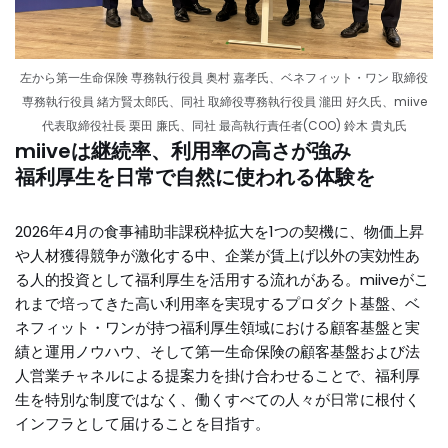
左から第一生命保険 専務執行役員 奥村 嘉孝氏、ベネフィット・ワン 取締役
専務執行役員 緒方賢太郎氏、同社 取締役専務執行役員 瀧田 好久氏、miive
代表取締役社長 栗田 廉氏、同社 最高執行責任者(COO) 鈴木 貴丸氏
miiveは継続率、利用率の高さが強み
福利厚生を日常で自然に使われる体験を
2026年4月の食事補助非課税枠拡大を1つの契機に、物価上昇
や人材獲得競争が激化する中、企業が賃上げ以外の実効性あ
る人的投資として福利厚生を活用する流れがある。miiveがこ
れまで培ってきた高い利用率を実現するプロダクト基盤、ベ
ネフィット・ワンが持つ福利厚生領域における顧客基盤と実
績と運用ノウハウ、そして第一生命保険の顧客基盤および法
人営業チャネルによる提案力を掛け合わせることで、福利厚
生を特別な制度ではなく、働くすべての人々が日常に根付く
インフラとして届けることを目指す。