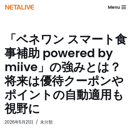
Menu
コ
ン
テ
「ベネワン スマート食
ン
ツ
事補助 powered by
へ
ス
miive」の強みとは？
キ
ッ
将来は優待クーポンや
プ
ポイントの自動適用も
視野に
2026年5月21日
未分類