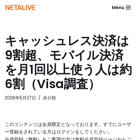
Menu
コ
ン
テ
キャッシュレス決済は
ン
ツ
9割超、モバイル決済
へ
ス
を月1回以上使う人は約
キ
ッ
6割（Visa調査）
プ
2026年5月27日
未分類
このコンテンツは会員限定となっております。すでにユーザ
ー登録をされている方はログインをしてください。
会員登録（無料）をご希望の方は
無料会員登録ページ
からご