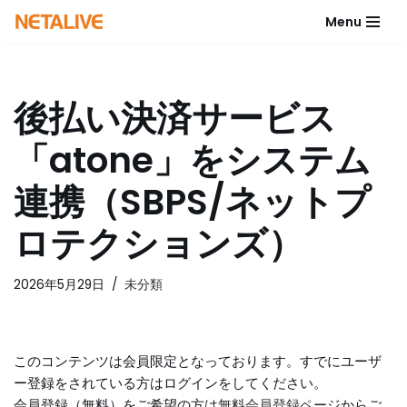
Menu
コ
ン
テ
後払い決済サービス
ン
ツ
「atone」をシステム
へ
ス
連携（SBPS/ネットプ
キ
ッ
ロテクションズ）
プ
2026年5月29日
未分類
このコンテンツは会員限定となっております。すでにユーザ
ー登録をされている方はログインをしてください。
会員登録（無料）をご希望の方は
無料会員登録ページ
からご