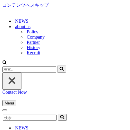
コンテンツへスキップ
NEWS
about us
Policy
Company
Partner
History
Recruit
検
索...
Contact Now
Menu
ナ
ナ
ビ
検
ビ
ゲ
索...
ゲ
ー
NEWS
ー
シ