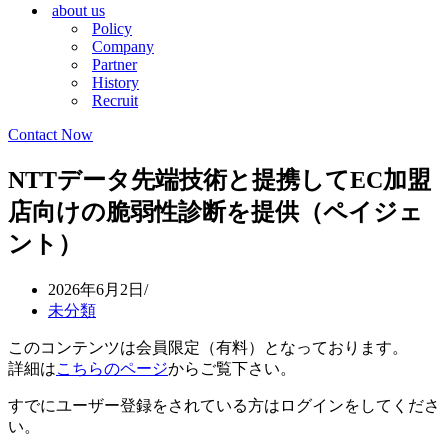
about us
シ
ョ
Policy
ョ
ン
Company
ン
メ
Partner
メ
ニ
History
ニ
ュ
Recruit
ュ
ー
ー
Contact Now
NTTデータ先端技術と提携してEC加盟
店向けの脆弱性診断を提供（ペイジェ
ント）
2026年6月2日
未分類
このコンテンツは会員限定（有料）となっております。
詳細は
こちらのページ
からご覧下さい。
すでにユーザー登録をされている方は
ログイン
をしてくださ
い。