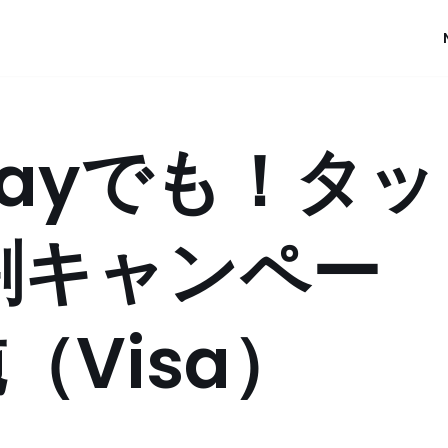
 Payでも！タッ
a割キャンペー
（Visa）