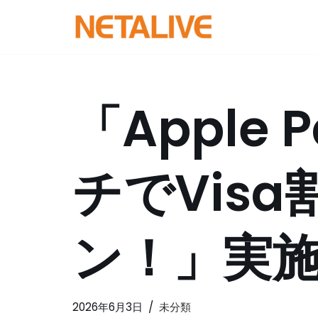
コ
ン
テ
ン
「Apple
ツ
へ
ス
チでVis
キ
ッ
プ
ン！」実施
2026年6月3日
未分類