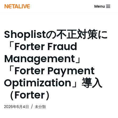
Menu
コ
ン
テ
Shoplistの不正対策に
ン
ツ
「Forter Fraud
へ
ス
Management」
キ
ッ
「Forter Payment
プ
Optimization」導入
（Forter）
2026年6月4日
未分類