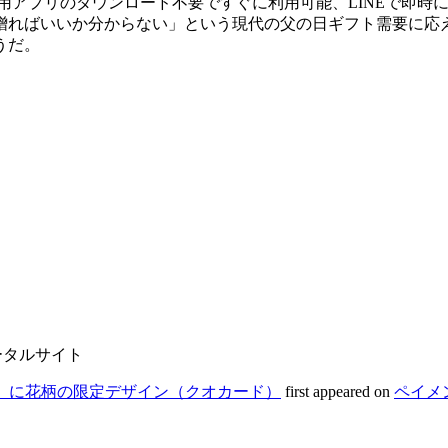
、専用アプリのダウンロード不要ですぐに利用可能、LINEで即時
贈ればいいか分からない」という現代の父の日ギフト需要に応
うだ。
ータルサイト
ay」に花柄の限定デザイン（クオカード）
first appeared on
ペイメ