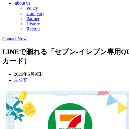
about us
シ
ョ
Policy
ョ
ン
Company
ン
メ
Partner
メ
ニ
History
ニ
ュ
Recruit
ュ
ー
ー
Contact Now
LINEで贈れる「セブン‐イレブン専用Q
カード）
2026年6月9日
未分類