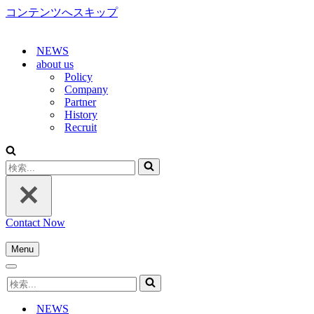
コンテンツへスキップ
NEWS
about us
Policy
Company
Partner
History
Recruit
検
索...
Contact Now
Menu
ナ
ナ
ビ
検
ビ
ゲ
索...
ゲ
ー
NEWS
ー
シ