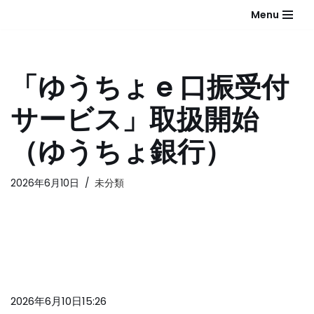
Menu
コ
ン
テ
「ゆうちょ e 口振受付
ン
ツ
サービス」取扱開始
へ
ス
（ゆうちょ銀行）
キ
ッ
2026年6月10日
未分類
プ
2026年6月10日15:26