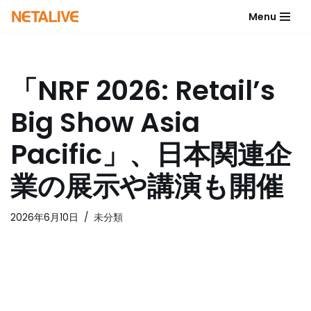
Menu
コ
ン
テ
「NRF 2026: Retail’s
ン
ツ
Big Show Asia
へ
ス
Pacific」、日本関連企
キ
ッ
業の展示や講演も開催
プ
2026年6月10日
未分類