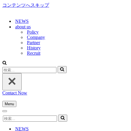
コンテンツへスキップ
NEWS
about us
Policy
Company
Partner
History
Recruit
検
索...
Contact Now
Menu
ナ
ナ
ビ
検
ビ
ゲ
索...
ゲ
ー
NEWS
ー
シ