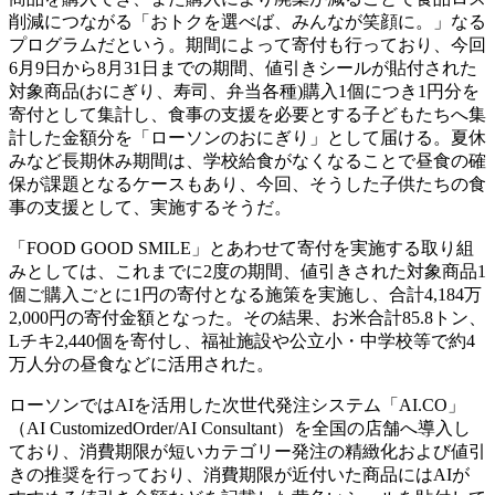
削減につながる「おトクを選べば、みんなが笑顔に。」なる
プログラムだという。期間によって寄付も行っており、今回
6月9日から8月31日までの期間、値引きシールが貼付された
対象商品(おにぎり、寿司、弁当各種)購入1個につき1円分を
寄付として集計し、食事の支援を必要とする子どもたちへ集
計した金額分を「ローソンのおにぎり」として届ける。夏休
みなど長期休み期間は、学校給食がなくなることで昼食の確
保が課題となるケースもあり、今回、そうした子供たちの食
事の支援として、実施するそうだ。
「FOOD GOOD SMILE」とあわせて寄付を実施する取り組
みとしては、これまでに2度の期間、値引きされた対象商品1
個ご購入ごとに1円の寄付となる施策を実施し、合計4,184万
2,000円の寄付金額となった。その結果、お米合計85.8トン、
Lチキ2,440個を寄付し、福祉施設や公立小・中学校等で約4
万人分の昼食などに活用された。
ローソンではAIを活用した次世代発注システム「AI.CO」
（AI CustomizedOrder/AI Consultant）を全国の店舗へ導入し
ており、消費期限が短いカテゴリー発注の精緻化および値引
きの推奨を行っており、消費期限が近付いた商品にはAIが