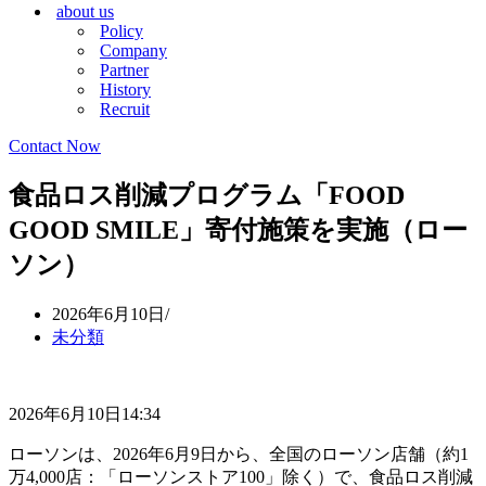
about us
シ
ョ
Policy
ョ
ン
Company
ン
メ
Partner
メ
ニ
History
ニ
ュ
Recruit
ュ
ー
ー
Contact Now
食品ロス削減プログラム「FOOD
GOOD SMILE」寄付施策を実施（ロー
ソン）
2026年6月10日
未分類
2026年6月10日14:34
ローソンは、2026年6月9日から、全国のローソン店舗（約1
万4,000店：「ローソンストア100」除く）で、食品ロス削減