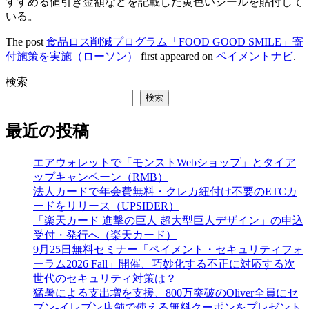
すすめる値引き金額などを記載した黄色いシールを貼付して
いる。
The post
食品ロス削減プログラム「FOOD GOOD SMILE」寄
付施策を実施（ローソン）
first appeared on
ペイメントナビ
.
検索
検索
最近の投稿
エアウォレットで「モンストWebショップ」とタイア
ップキャンペーン（RMB）
法人カードで年会費無料・クレカ紐付け不要のETCカ
ードをリリース（UPSIDER）
「楽天カード 進撃の巨人 超大型巨人デザイン」の申込
受付・発行へ（楽天カード）
9月25日無料セミナー「ペイメント・セキュリティフォ
ーラム2026 Fall」開催、巧妙化する不正に対応する次
世代のセキュリティ対策は？
猛暑による支出増を支援、800万突破のOliver全員にセ
ブン‐イレブン店舗で使える無料クーポンをプレゼント