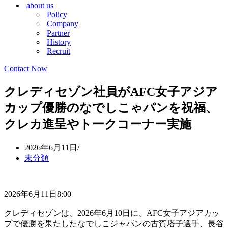
about us
シ
ョ
Policy
ョ
ン
Company
ン
メ
Partner
メ
ニ
History
ニ
ュ
Recruit
ュ
ー
ー
Contact Now
クレディセゾン社員がAFC女子アジア
カップ優勝のなでしこゃパンを祝福、
クレカ進呈やトークコーナー実施
2026年6月11日
未分類
2026年6月11日8:00
クレディセゾンは、2026年6月10日に、AFC女子アジアカッ
プで優勝を果たしたなでしこジャパンの古賀塔子選手、長谷