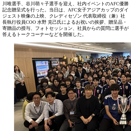
川唯選手、谷川萌々子選手を迎え、社内イベントのAFC優勝
記念贈呈式を行った。当日は、AFC女子アジアカップのダイ
ジェスト映像の上映、クレディセゾン 代表取締役（兼）社
長執行役員COO 水野 克己氏によるお祝いの挨拶、贈呈品・
寄贈品の授与、フォトセッション、社員からの質問に選手が
答えるトークコーナーなどを開催した。