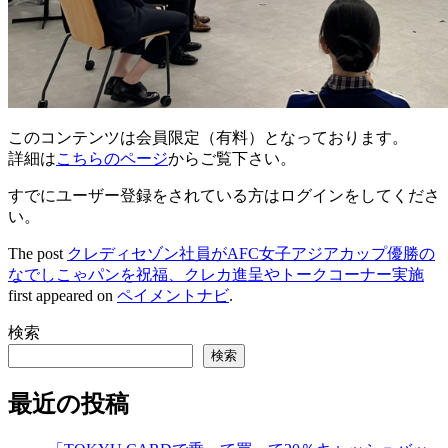
このコンテンツは会員限定（有料）となっております。
詳細は
こちらのページ
からご覧下さい。
すでにユーザー登録をされている方は
ログイン
をしてくださ
い。
The post
クレディセゾン社員がAFC女子アジアカップ優勝の
なでしこゃパンを祝福、クレカ進呈やトークコーナー実施
first appeared on
ペイメントナビ
.
検索
検索
最近の投稿