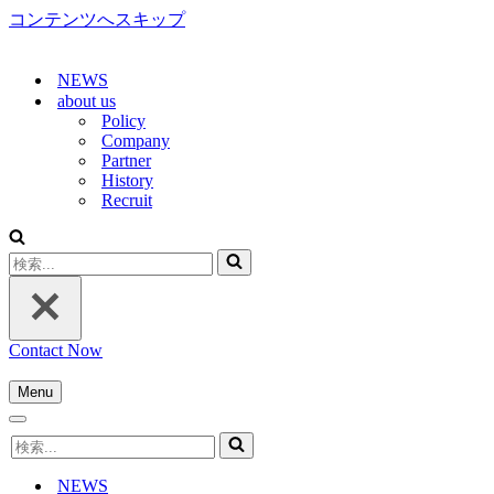
コンテンツへスキップ
NEWS
about us
Policy
Company
Partner
History
Recruit
検
索...
Contact Now
Menu
ナ
ナ
ビ
検
ビ
ゲ
索...
ゲ
ー
NEWS
ー
シ