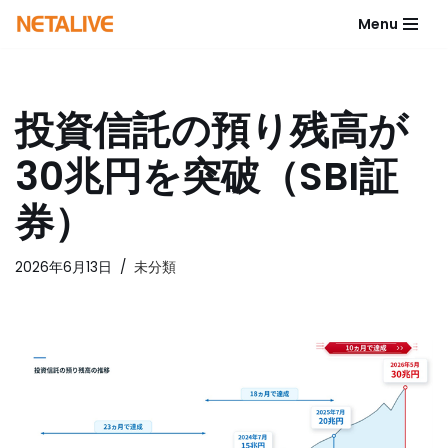
Menu
コ
ン
テ
投資信託の預り残高が
ン
ツ
30兆円を突破（SBI証
へ
ス
券）
キ
ッ
2026年6月13日
未分類
プ