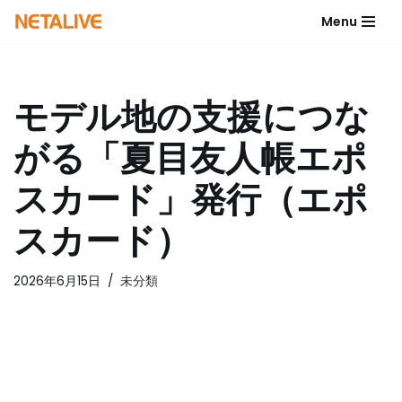
Menu
コ
ン
テ
モデル地の支援につな
ン
ツ
がる「夏目友人帳エポ
へ
ス
スカード」発行（エポ
キ
ッ
スカード）
プ
2026年6月15日
未分類