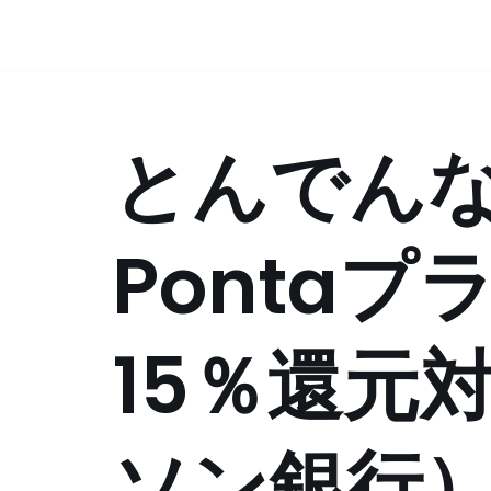
コ
ン
テ
とんでん
ン
ツ
へ
ス
Ponta
キ
ッ
プ
15％還元
ソン銀行