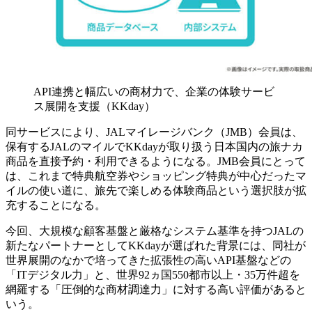
API連携と幅広いの商材力で、企業の体験サービ
ス展開を支援（KKday）
同サービスにより、JALマイレージバンク（JMB）会員は、
保有するJALのマイルでKKdayが取り扱う日本国内の旅ナカ
商品を直接予約・利用できるようになる。JMB会員にとって
は、これまで特典航空券やショッピング特典が中心だったマ
イルの使い道に、旅先で楽しめる体験商品という選択肢が拡
充することになる。
今回、大規模な顧客基盤と厳格なシステム基準を持つJALの
新たなパートナーとしてKKdayが選ばれた背景には、同社が
世界展開のなかで培ってきた拡張性の高いAPI基盤などの
「ITデジタル力」と、世界92ヵ国550都市以上・35万件超を
網羅する「圧倒的な商材調達力」に対する高い評価があると
いう。