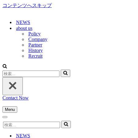
コンテンツへスキップ
NEWS
about us
Policy
Company
Partner
History
Recruit
検
索...
Contact Now
Menu
ナ
ナ
ビ
検
ビ
ゲ
索...
ゲ
ー
NEWS
ー
シ