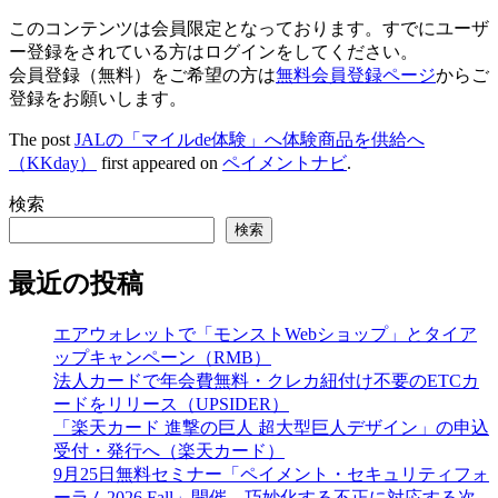
このコンテンツは会員限定となっております。すでにユーザ
ー登録をされている方はログインをしてください。
会員登録（無料）をご希望の方は
無料会員登録ページ
からご
登録をお願いします。
The post
JALの「マイルde体験」へ体験商品を供給へ
（KKday）
first appeared on
ペイメントナビ
.
検索
検索
最近の投稿
エアウォレットで「モンストWebショップ」とタイア
ップキャンペーン（RMB）
法人カードで年会費無料・クレカ紐付け不要のETCカ
ードをリリース（UPSIDER）
「楽天カード 進撃の巨人 超大型巨人デザイン」の申込
受付・発行へ（楽天カード）
9月25日無料セミナー「ペイメント・セキュリティフォ
ーラム2026 Fall」開催、巧妙化する不正に対応する次