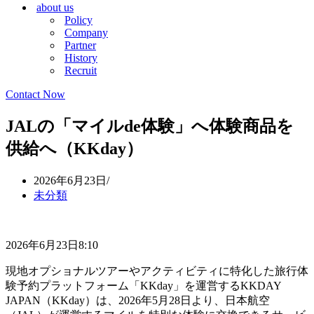
about us
シ
ョ
Policy
ョ
ン
Company
ン
メ
Partner
メ
ニ
History
ニ
ュ
Recruit
ュ
ー
ー
Contact Now
JALの「マイルde体験」へ体験商品を
供給へ（KKday）
2026年6月23日
未分類
2026年6月23日8:10
現地オプショナルツアーやアクティビティに特化した旅行体
験予約プラットフォーム「KKday」を運営するKKDAY
JAPAN（KKday）は、2026年5月28日より、日本航空