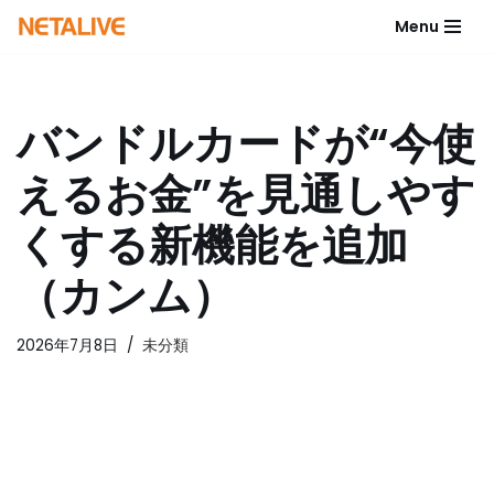
Menu
コ
ン
テ
バンドルカードが“今使
ン
ツ
えるお金”を見通しやす
へ
ス
くする新機能を追加
キ
ッ
（カンム）
プ
2026年7月8日
未分類