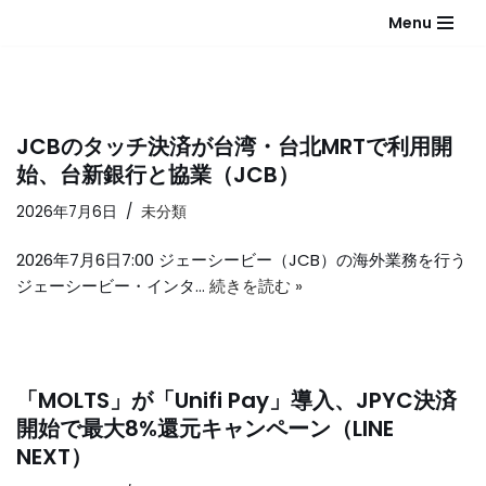
Menu
コ
ン
テ
ン
JCBのタッチ決済が台湾・台北MRTで利用開
ツ
始、台新銀行と協業（JCB）
へ
2026年7月6日
未分類
ス
キ
2026年7月6日7:00 ジェーシービー（JCB）の海外業務を行う
ッ
ジェーシービー・インタ…
続きを読む »
プ
「MOLTS」が「Unifi Pay」導入、JPYC決済
開始で最大8%還元キャンペーン（LINE
NEXT）