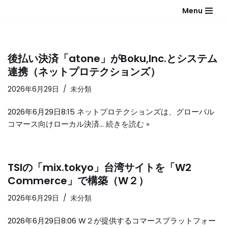
Menu
コ
ン
テ
後払い決済「atone」がBoku,Inc.とシステム
ン
連携（ネットプロテクションズ）
ツ
へ
2026年6月29日
未分類
ス
2026年6月29日8:15 ネットプロテクションズは、グローバル
キ
コマース向けローカル決済…
続きを読む »
ッ
プ
TSIの「mix.tokyo」台湾サイトを「W2
Commerce」で構築（W２）
2026年6月29日
未分類
2026年6月29日8:06 W２が提供するコマースプラットフォー