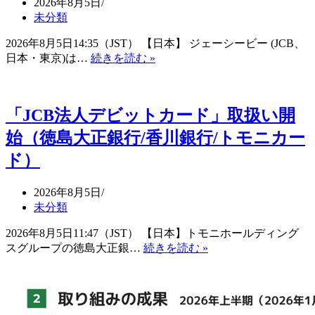
2026年8月5日
け
手
未分類
る
数
理
2026年8月5日14:35（JST） 【日本】 ジェーシービー (JCB、
料
由
マ
日本・東京)は…
続きを読む »
無
と
ツ
料
は？
ダ
「Samsung
ス
Galaxy
「JCB法人デビットカード」取扱い開
特
タ
別
ジ
始（徳島大正銀行/香川銀行/トモニカー
プ
ア
ド）
ラ
ム
ン」
で
開
「JCB
2026年8月5日
始
カ
未分類
（GMO-
ー
2026年8月5日11:47（JST） 【日本】トモニホールディング
PG/GMO-
ド
PS/
「JCB
スグループの徳島大正銀…
続きを読む »
ナ
三
法
イ
井
人
タ
住
デ
ー
友
ビ
2026」