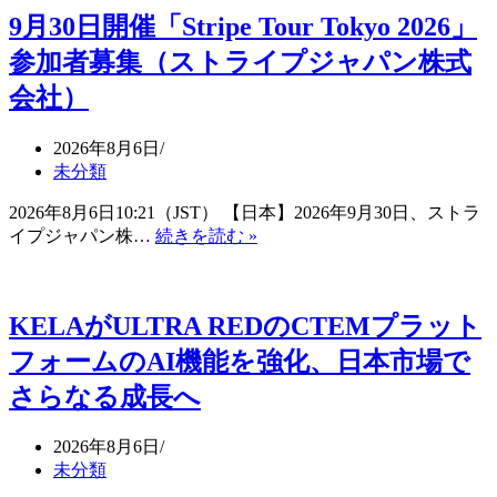
済
9月30日開催「Stripe Tour Tokyo 2026」
シ
ス
参加者募集（ストライプジャパン株式
テ
会社）
ム
「TTG-
SENSE」
2026年8月6日
を
未分類
導
2026年8月6日10:21（JST） 【日本】2026年9月30日、ストラ
入
9
イプジャパン株…
続きを読む »
（大
月
和
30
ハ
日
ウ
KELAがULTRA REDのCTEMプラット
開
ス
催
リ
フォームのAI機能を強化、日本市場で
「Stripe
ア
Tour
さらなる成長へ
ル
Tokyo
テ
2026」
2026年8月6日
ィ
参
未分類
マ
加
ネ