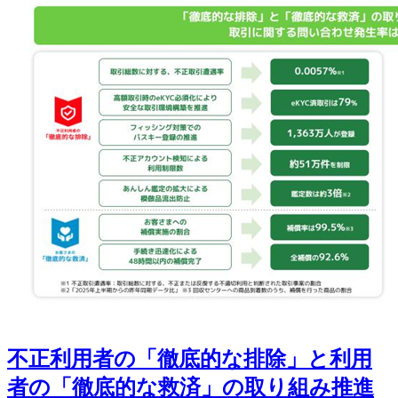
カ
ッ
を
ー
ト
開
ド）
カ
催
ー
（JCB）
ド」
取
扱
い
開
始
（徳
島
大
正
銀
行/
香
川
銀
不正利用者の「徹底的な排除」と利用
行/
ト
者の「徹底的な救済」の取り組み推進