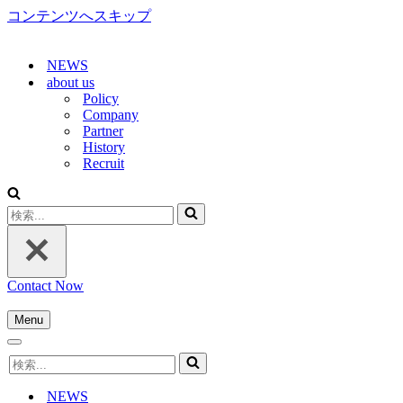
コンテンツへスキップ
NEWS
about us
Policy
Company
Partner
History
Recruit
検
索...
Contact Now
Menu
ナ
ナ
ビ
検
ビ
ゲ
索...
ゲ
ー
NEWS
ー
シ