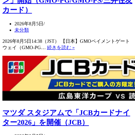
ン」開始（GMO-PG/GMO-PS/三井住友
貯
日
ま
カード）
本
り
市
や
場
2026年8月5日
す
で
未分類
く、
さ
使
2026年8月5日14:38（JST） 【日本】GMOペイメントゲート
ら
い
「ア
ウェイ（GMO-PG…
続きを読む »
な
や
ト
る
す
カ
成
い
ラ」
長
ポ
で
へ
イ
最
ン
大
ト
36
と
回
し
ま
て
で
マツダ スタジアムで「JCBカードナイ
進
顧
化
ター2026」を開催（JCB）
客
を
分
続
割