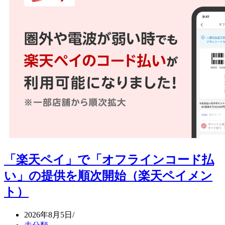
者
ン
の
ト
「徹
と
底
「ASUKA
的
決
な
済
救
CV
済」
最
の
適
取
化
り
サ
組
ー
み
ビ
推
ス」
進
提
「楽天ペイ」で「オフラインコード払
（メ
供
い」の提供を順次開始（楽天ペイメン
ル
開
カ
始
ト）
リ）
（ア
ク
2026年8月5日
ル）