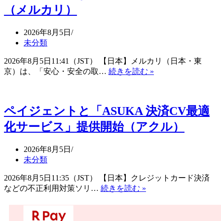
モ
（メルカリ）
ニ
カ
ー
2026年8月5日
ド）
未分類
2026年8月5日11:41（JST） 【日本】メルカリ（日本・東
不
京）は、「安心・安全の取…
続きを読む »
正
利
用
ペイジェントと「ASUKA 決済CV最適
者
の
化サービス」提供開始（アクル）
「徹
底
2026年8月5日
的
未分類
な
排
2026年8月5日11:35（JST） 【日本】クレジットカード決済
除」
ペ
などの不正利用対策ソリ…
続きを読む »
と
イ
利
ジ
用
ェ