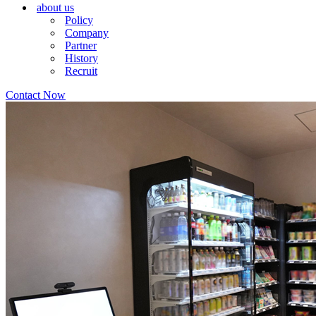
about us
シ
ョ
Policy
ョ
ン
Company
ン
メ
Partner
メ
ニ
History
ニ
ュ
Recruit
ュ
ー
ー
Contact Now