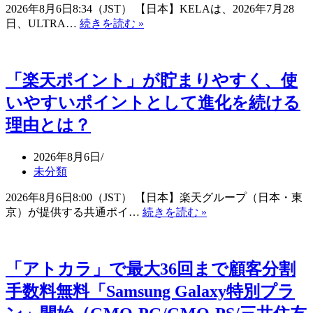
者
2026年8月6日8:34（JST） 【日本】KELAは、2026年7月28
ジ
募
KELA
日、ULTRA…
続きを読む »
メ
集
が
ン
（ス
ULTRA
ト）
ト
RED
の
ラ
「楽天ポイント」が貯まりやすく、使
CTEM
イ
いやすいポイントとして進化を続ける
プ
プ
ラ
ジ
理由とは？
ッ
ャ
ト
パ
2026年8月6日
フ
ン
未分類
ォ
株
ー
式
2026年8月6日8:00（JST） 【日本】楽天グループ（日本・東
ム
会
「楽
京）が提供する共通ポイ…
続きを読む »
の
社）
天
AI
ポ
機
イ
能
「アトカラ」で最大36回まで顧客分割
ン
を
ト」
手数料無料「Samsung Galaxy特別プラ
強
が
化、