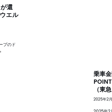
トが還
ウエル
ループのド
»
乗車金
POIN
（東急
2025年2
2025年