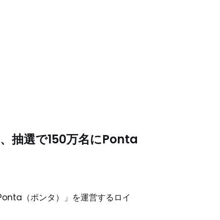
選で150万名にPonta
ス「Ponta（ポンタ）」を運営するロイ