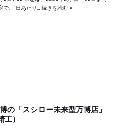
定で、1日あたり…
続きを読む »
万博の「スシロー未来型万博店」
精工）