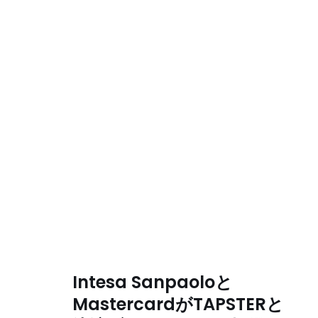
Intesa Sanpaoloと
MastercardがTAPSTERと