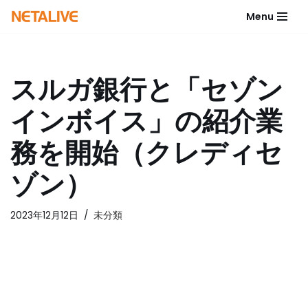
Menu
コ
ン
テ
スルガ銀行と「セゾン
ン
ツ
インボイス」の紹介業
へ
ス
務を開始（クレディセ
キ
ッ
ゾン）
プ
2023年12月12日
未分類