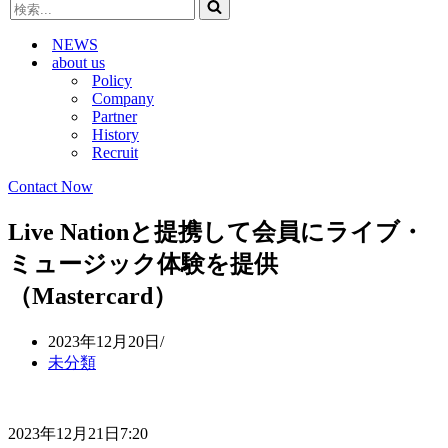
検
ビ
ゲ
索...
ゲ
ー
NEWS
ー
シ
about us
シ
ョ
Policy
ョ
ン
Company
ン
メ
Partner
メ
ニ
History
ニ
ュ
Recruit
ュ
ー
ー
Contact Now
Live Nationと提携して会員にライブ・
ミュージック体験を提供
（Mastercard）
2023年12月20日
未分類
2023年12月21日7:20