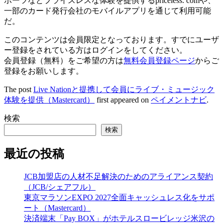
ポーツなどプライスレスな体験を提供するpriceless. comや、
一部のカード発行会社のモバイルアプリを通じて利用可能
だ。
このコンテンツは会員限定となっております。すでにユーザ
ー登録をされている方はログインをしてください。
会員登録（無料）をご希望の方は
無料会員登録ページ
からご
登録をお願いします。
The post
Live Nationと提携して会員にライブ・ミュージック
体験を提供（Mastercard）
first appeared on
ペイメントナビ
.
検索
検索
最近の投稿
JCB加盟店の人材不足解決のためのアライアンス契約
（JCB/シェアフル）
東京マラソンEXPO 2027全面キャッシュレス化をサポ
ート（Mastercard）
決済端末「Pay BOX」がホテルスロービレッジ米沢の