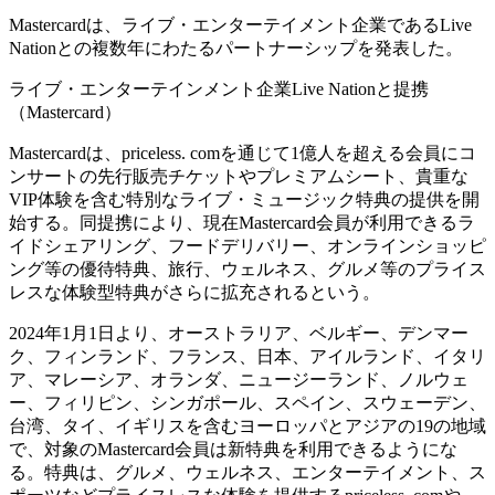
Mastercardは、ライブ・エンターテイメント企業であるLive
Nationとの複数年にわたるパートナーシップを発表した。
ライブ・エンターテインメント企業Live Nationと提携
（Mastercard）
Mastercardは、priceless. comを通じて1億人を超える会員にコ
ンサートの先行販売チケットやプレミアムシート、貴重な
VIP体験を含む特別なライブ・ミュージック特典の提供を開
始する。同提携により、現在Mastercard会員が利用できるラ
イドシェアリング、フードデリバリー、オンラインショッピ
ング等の優待特典、旅行、ウェルネス、グルメ等のプライス
レスな体験型特典がさらに拡充されるという。
2024年1月1日より、オーストラリア、ベルギー、デンマー
ク、フィンランド、フランス、日本、アイルランド、イタリ
ア、マレーシア、オランダ、ニュージーランド、ノルウェ
ー、フィリピン、シンガポール、スペイン、スウェーデン、
台湾、タイ、イギリスを含むヨーロッパとアジアの19の地域
で、対象のMastercard会員は新特典を利用できるようにな
る。特典は、グルメ、ウェルネス、エンターテイメント、ス