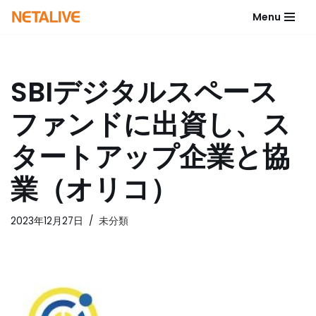
Menu
コ
ン
テ
SBIデジタルスペース
ン
ツ
ファンドに出資し、ス
へ
ス
タートアップ企業と協
キ
ッ
業（オリコ）
プ
2023年12月27日
未分類