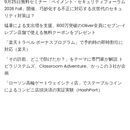
9月25日無料セミナー「ペイメント・セキュリティフォーラム
2026 Fall」開催、巧妙化する不正に対応する次世代のセキュ
リティ対策は？
猛暑による支出増を支援、800万突破のOliver全員にセブン‐イ
レブン店舗で使える無料クーポンをプレゼント
「楽天トラベル ボーナスプログラム」で予約時の即時割引に
対応（楽天）
「その詐欺、どこで防げたか？」をテーマに専門家が解説 ト
ビラジステムズ、Classroom Adventure、かっこの３社が企
画
「ローソン高輪ゲートウェイシティ店」でステーブルコイン
によるコンビニ店頭決済の実証実験（HashPort）