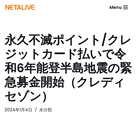
Menu
コ
ン
テ
永久不滅ポイント/クレ
ン
ツ
ジットカード払いで令
へ
ス
和6年能登半島地震の緊
キ
ッ
急募金開始（クレディ
プ
セゾン）
2024年1月4日
未分類