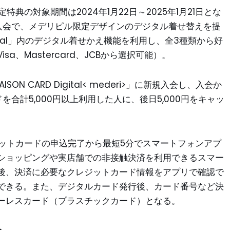
>」期間限定特典の対象期間は2024年1月22日～2025年1月21日とな
の入会で、メデリピル限定デザインのデジタル着せ替えを提
tal」内のデジタル着せかえ機能を利用し、全3種類から好
a、Mastercard、JCBから選択可能）。
N CARD Digital< mederi>」に新規入会し、入会か
合計5,000円以上利用した人に、後日5,000円をキャッ
は、クレジットカードの申込完了から最短5分でスマートフォンアプ
ショッピングや実店舗での非接触決済を利用できるスマー
後、決済に必要なクレジットカード情報をアプリで確認で
できる。また、デジタルカード発行後、カード番号など決
ーレスカード（プラスチックカード）となる。