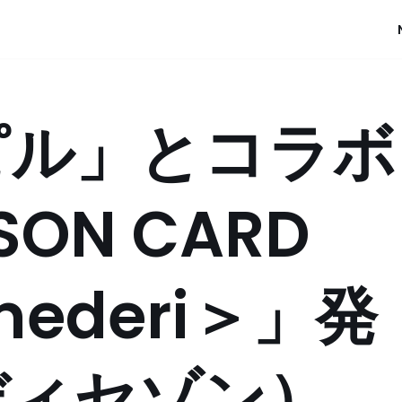
ピル」とコラボ
ON CARD
＜mederi＞」発
ディセゾン）