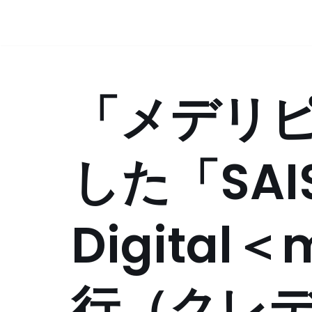
コ
ン
テ
「メデリ
ン
ツ
へ
ス
した「SAIS
キ
ッ
プ
Digital
行（クレ