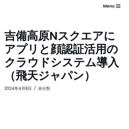
Menu
コ
ン
テ
吉備高原Nスクエアに
ン
ツ
アプリと顔認証活用の
へ
ス
クラウドシステム導入
キ
ッ
（飛天ジャパン）
プ
2024年4月8日
未分類