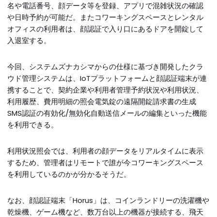
名や電話番号、顔データ等を登録、アプリで混雑状況の確認
や日時予約が可能だ。またコワーキングスペースとレンタル
オフィスの利用者は、顔認証で入り口にあるドアを開錠して
入退室する。
今回、システムズナカシマからの仕様に基づき開発したクラ
ウド管理システムは、IoTプラットフォームと顔認証端末が連
携することで、契約企業や利用者管理予約状況や利用状況、
利用履歴、費用明細の照会電気錠の遠隔開錠請求書の生成
SMS認証の有効化/無効化自動送信メールの編集といった機能
を利用できる。
利用状況照会では、利用者の顔データをリアルタイムに表示
するため、管理者はリモートで誰が今コワーキングスペース
を利用しているのかが分かるそうだ。
なお、顔認証端末「Horus」は、コインランドリーの洗濯機や
乾燥機、ゲーム機など、数万台以上の機器が接続する、飛天