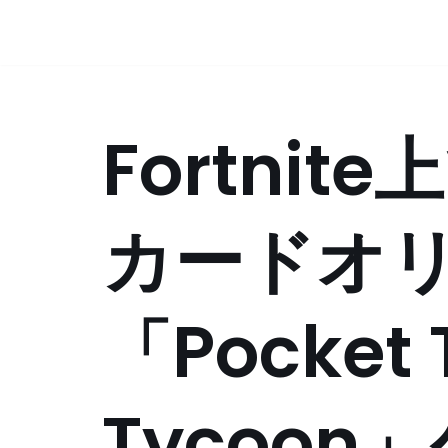
コ
ン
テ
Fortni
ン
ツ
へ
ス
カードオ
キ
ッ
プ
「Pocket 
Tycoon