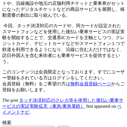
トや、沿線施設や地元の店舗利用チケットと乗車券がセット
になったデジタルチケットなどの商品サービスを展開し、移
動需要の創出に取り組んでいる。
今回、タッチ決済対応のカードや、同カードが設定された
スマートフォンなどを使用した後払い乗車サービスの実証実
験を開始することで、交通系ICカードを主軸としつつ、クレ
ジットカード、デビットカードなどやスマートフォン１つで
鉄道を利用できるようになり、沿線に住む人だけではなく、
訪日外国人を含む来街者にも乗車サービスを提供するとい
う。
このコンテンツは会員限定となっております。すでにユーザ
ー登録をされている方はログインをしてください。
会員登録（無料）をご希望の方は
無料会員登録ページ
からご
登録をお願いします。
The post
タッチ決済対応のクレカ等を使用した後払い乗車サ
ービスの実証実験拡充（東急/東急電鉄）
first appeared on
ペ
イメントナビ
.
検索