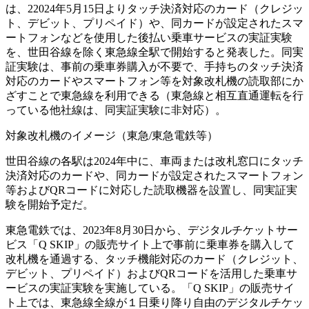
は、22024年5月15日よりタッチ決済対応のカード（クレジッ
ト、デビット、プリペイド）や、同カードが設定されたスマ
ートフォンなどを使用した後払い乗車サービスの実証実験
を、世田谷線を除く東急線全駅で開始すると発表した。同実
証実験は、事前の乗車券購入が不要で、手持ちのタッチ決済
対応のカードやスマートフォン等を対象改札機の読取部にか
ざすことで東急線を利用できる（東急線と相互直通運転を行
っている他社線は、同実証実験に非対応）。
対象改札機のイメージ（東急/東急電鉄等）
世田谷線の各駅は2024年中に、車両または改札窓口にタッチ
決済対応のカードや、同カードが設定されたスマートフォン
等およびQRコードに対応した読取機器を設置し、同実証実
験を開始予定だ。
東急電鉄では、2023年8月30日から、デジタルチケットサー
ビス「Q SKIP」の販売サイト上で事前に乗車券を購入して
改札機を通過する、タッチ機能対応のカード（クレジット、
デビット、プリペイド）およびQRコードを活用した乗車サ
ービスの実証実験を実施している。「Q SKIP」の販売サイ
ト上では、東急線全線が１日乗り降り自由のデジタルチケッ