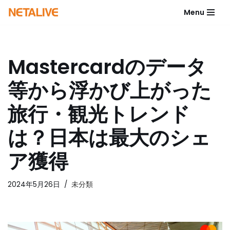
Menu
コ
ン
テ
Mastercardのデータ
ン
ツ
等から浮かび上がった
へ
ス
旅行・観光トレンド
キ
ッ
は？日本は最大のシェ
プ
ア獲得
2024年5月26日
未分類