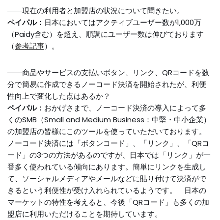
――現在の利用者と加盟店の状況について聞きたい。
ペイパル：
日本においてはアクティブユーザー数が1,000万
（Paidy含む）を超え、順調にユーザー数は伸びております
（
参考記事
）。
――商品やサービスの支払いボタン、リンク、QRコードを数
分で簡易に作成できるノーコード決済を開始されたが、利便
性向上で変化した点はあるか？
ペイパル：
おかげさまで、ノーコード決済の導入によって多
くのSMB（Small and Medium Business：中堅・中小企業）
の加盟店の皆様にこのツールを使っていただいております。
ノーコード決済には「ボタンコード」、「リンク」、「QRコ
ード」の3つの方法があるのですが、日本では「リンク」が一
番多く使われている傾向にあります。簡単にリンクを生成し
て、ソーシャルメディアやメールなどに貼り付けて決済がで
きるという利便性が受け入れられているようです。 日本の
マーケットの特性を考えると、今後「QRコード」も多くの加
盟店に利用いただけることを期待しています。