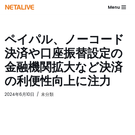
Menu
コ
ン
テ
ペイパル、ノーコード
ン
ツ
決済や口座振替設定の
へ
ス
金融機関拡大など決済
キ
ッ
の利便性向上に注力
プ
2024年6月10日
未分類