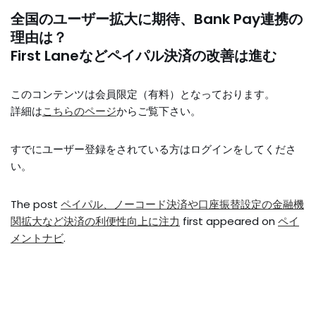
全国のユーザー拡大に期待、Bank Pay連携の
理由は？
First Laneなどペイパル決済の改善は進む
このコンテンツは会員限定（有料）となっております。
詳細は
こちらのページ
からご覧下さい。
すでにユーザー登録をされている方は
ログイン
をしてくださ
い。
The post
ペイパル、ノーコード決済や口座振替設定の金融機
関拡大など決済の利便性向上に注力
first appeared on
ペイ
メントナビ
.