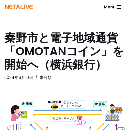
Menu
コ
ン
テ
秦野市と電子地域通貨
ン
ツ
「OMOTANコイン」を
へ
ス
開始へ（横浜銀行）
キ
ッ
2024年6月10日
未分類
プ