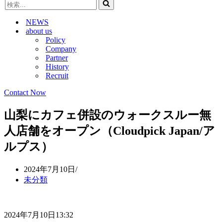
検
ビ
ゲ
索...
ゲ
ー
NEWS
ー
シ
about us
シ
ョ
Policy
ョ
ン
Company
ン
メ
Partner
メ
ニ
History
ニ
ュ
Recruit
ュ
ー
ー
Contact Now
山梨にカフェ併設のウォークスルー無
人店舗をオープン（Cloudpick Japan/ア
ルプス）
2024年7月10日
未分類
2024年7月10日13:32