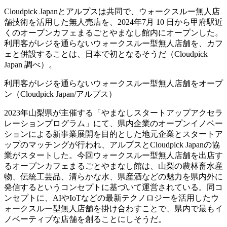
Cloudpick Japanとアルプスは共同で、ウォークスルー無人店
舗技術を活用した無人売店を、2024年7月 10 日から甲府駅近
くのオープンカフェまるごとやまなし館内にオープンした。
利用客がレジを通らないウォークスルー型無人店舗を、カフ
ェと併設することは、日本で初となるそうだ（Cloudpick
Japan 調べ）。
利用客がレジを通らないウォークスルー型無人店舗をオープ
ン（Cloudpick Japan/アルプス）
2023年山梨県が主催する「やまなしスタートアップアクセラ
レーションプログラム」にて、県内企業のオープンイノベー
ションによる新事業展開を目的とした地元企業とスタートア
ップのマッチングが行われ、アルプスとCloudpick Japanの協
業がスタートした。今回ウォークスルー型無人店舗を出店す
るオープンカフェまるごとやまなし館は、山梨の農林畜水産
物、伝統工芸品、清らかな水、県産酒などの魅力を県内外に
発信するというコンセプトに基づいて運営されている。同コ
ンセプトに、AIやIoTなどの最新テクノロジーを活用したウ
ォークスルー型無人店舗を掛け合わすことで、県内で最もイ
ノベーティブな店舗を創ることにしそうだ。