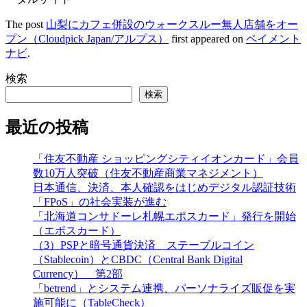
The post
山梨にカフェ併設のウォークスルー無人店舗をオー
プン（Cloudpick Japan/アルプス）
first appeared on
ペイメント
ナビ
.
検索
検索
最近の投稿
「住友不動産 ショッピングシティイオンカード」会員
数10万人突破（住友不動産商業マネジメント）
日本通信、決済、本人確認をはじめデジタル認証技術
「FPoS」の社会実装が進む
「北海道コンサドーレ札幌エポスカード」発行を開始
（エポスカード）
（3）PSPと暗号通貨決済 ステーブルコイン
（Stablecoin）とCBDC（Central Bank Digital
Currency） 第2部
「betrend」とシステム連携、パーソナライズ販促を実
施可能に（TableCheck）