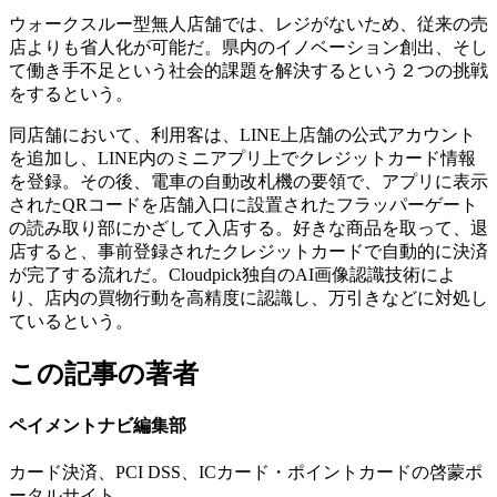
ウォークスルー型無人店舗では、レジがないため、従来の売
店よりも省人化が可能だ。県内のイノベーション創出、そし
て働き手不足という社会的課題を解決するという２つの挑戦
をするという。
同店舗において、利用客は、LINE上店舗の公式アカウント
を追加し、LINE内のミニアプリ上でクレジットカード情報
を登録。その後、電車の自動改札機の要領で、アプリに表示
されたQRコードを店舗入口に設置されたフラッパーゲート
の読み取り部にかざして入店する。好きな商品を取って、退
店すると、事前登録されたクレジットカードで自動的に決済
が完了する流れだ。Cloudpick独自のAI画像認識技術によ
り、店内の買物行動を高精度に認識し、万引きなどに対処し
ているという。
この記事の著者
ペイメントナビ編集部
カード決済、PCI DSS、ICカード・ポイントカードの啓蒙ポ
ータルサイト