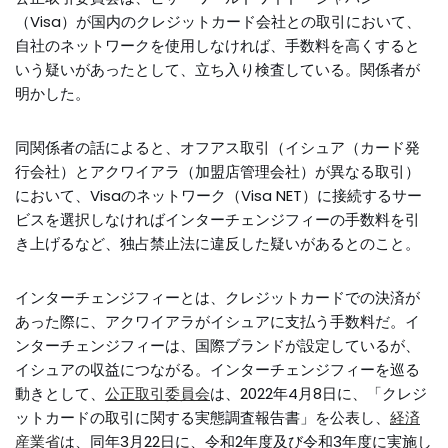
（Visa）が国内のクレジットカード会社との取引において、
自社のネットワークを使用しなければ、手数料を高くすると
いう疑いがあったとして、立ち入り検査している。関係者が
明かした。
同関係者の話によると、オフアス取引（イシュア（カード発
行会社）とアクワイアラ（加盟店管理会社）が異なる取引）
において、Visaのネットワーク（Visa NET）に接続するサー
ビスを選択しなければインターチェンジフィーの手数料を引
き上げるなど、独占禁止法に違反した疑いがあるとのこと。
インターチェンジフィーとは、クレジットカードでの決済が
あった際に、アクワイアラがイシュアに支払う手数料だ。イ
ンターチェンジフィーは、国際ブランドが設定しているが、
イシュアの収益につながる。インターチェンジフィーを巡る
動きとして、
公正取引委員会
は、2022年4月8日に、「クレジ
ットカードの取引に関する実態調査報告書」を公表し、
経済
産業省
は、同年3月22日に、令和2年度及び令和3年度に実施し