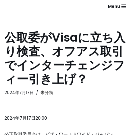
Menu
コ
ン
テ
公取委がVisaに立ち入
ン
ツ
り検査、オフアス取引
へ
ス
でインターチェンジフ
キ
ッ
ィー引き上げ？
プ
2024年7月17日
未分類
2024年7月17日20:00
公正取引委員会は、ビザ・ワールドワイド・ジャパン