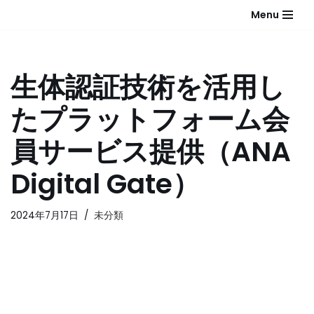
Menu
コ
ン
テ
生体認証技術を活用し
ン
ツ
たプラットフォーム会
へ
ス
員サービス提供（ANA
キ
ッ
Digital Gate）
プ
2024年7月17日
未分類