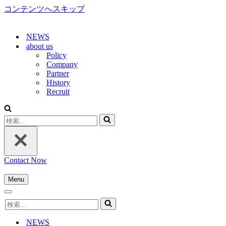
コンテンツへスキップ
NEWS
about us
Policy
Company
Partner
History
Recruit
検
索...
Contact Now
Menu
ナ
ナ
ビ
検
ビ
ゲ
索...
ゲ
ー
NEWS
ー
シ