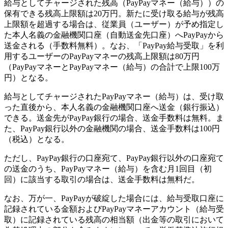
給与としてチャージされた残高（PayPayマネー（給与））の
保有できる残高上限額は20万円。新たに受け取る給与が残高
上限額を超過する場合は、従業員（ユーザー）が予め指定し
た本人名義の金融機関口座（自動送金先口座）へPayPayから
送金される（手数料無料）。なお、「PayPay給与受取」を利
用するユーザーのPayPayマネーの残高上限額は80万円
（PayPayマネーとPayPayマネー（給与）の合計で上限100万
円）となる。
給与としてチャージされたPayPayマネー（給与）は、受け取
った直後から、本人名義の金融機関口座へ送金（銀行振込）
できる。送金先がPayPay銀行の場合、送金手数料は無料。ま
た、PayPay銀行以外の金融機関の場合、送金手数料は100円
（税込）となる。
ただし、PayPay銀行の口座宛て、PayPay銀行以外の口座宛て
の送金のうち、PayPayマネー（給与）を含む月1回目（初
回）に該当する取引の場合は、送金手数料は無料だ。
なお、万が一、PayPayが破綻した場合には、給与受取口座に
記録されている金額およびPayPayマネーアカウント（給与受
取）に記録されている残高の相当額（出金等の取引において