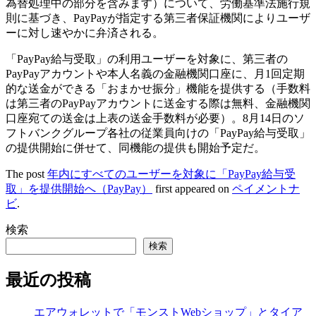
為替処理中の部分を含みます）について、労働基準法施行規
則に基づき、PayPayが指定する第三者保証機関によりユーザ
ーに対し速やかに弁済される。
「PayPay給与受取」の利用ユーザーを対象に、第三者の
PayPayアカウントや本人名義の金融機関口座に、月1回定期
的な送金ができる「おまかせ振分」機能を提供する（手数料
は第三者のPayPayアカウントに送金する際は無料、金融機関
口座宛ての送金は上表の送金手数料が必要）。8月14日のソ
フトバンクグループ各社の従業員向けの「PayPay給与受取」
の提供開始に併せて、同機能の提供も開始予定だ。
The post
年内にすべてのユーザーを対象に「PayPay給与受
取」を提供開始へ（PayPay）
first appeared on
ペイメントナ
ビ
.
検索
検索
最近の投稿
エアウォレットで「モンストWebショップ」とタイア