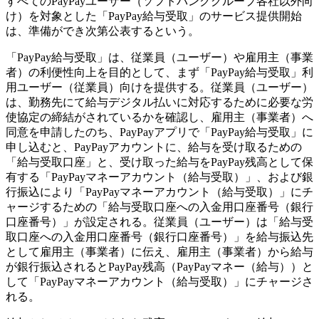
すべてのPayPayユーザー（ソフトバンクグループ各社以外向
け）を対象とした「PayPay給与受取」のサービス提供開始
は、準備ができ次第公表するという。
「PayPay給与受取」は、従業員（ユーザー）や雇用主（事業
者）の利便性向上を目的として、まず「PayPay給与受取」利
用ユーザー（従業員）向けを提供する。従業員（ユーザー）
は、勤務先にて給与デジタル払いに対応するために必要な労
使協定の締結がされているかを確認し、雇用主（事業者）へ
同意を申請したのち、PayPayアプリで「PayPay給与受取」に
申し込むと、PayPayアカウントに、給与を受け取るための
「給与受取口座」と、受け取った給与をPayPay残高として保
有する「PayPayマネーアカウント（給与受取）」、および銀
行振込により「PayPayマネーアカウント（給与受取）」にチ
ャージするための「給与受取口座への入金用口座番号（銀行
口座番号）」が設定される。従業員（ユーザー）は「給与受
取口座への入金用口座番号（銀行口座番号）」を給与振込先
として雇用主（事業者）に伝え、雇用主（事業者）から給与
が銀行振込されるとPayPay残高（PayPayマネー（給与））と
して「PayPayマネーアカウント（給与受取）」にチャージさ
れる。