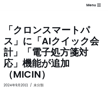
Menu
コ
ン
テ
「クロンスマートパ
ン
ツ
ス」に「AIクイック会
へ
ス
計」「電子処方箋対
キ
ッ
応」機能が追加
プ
（MICIN）
2024年9月20日
未分類